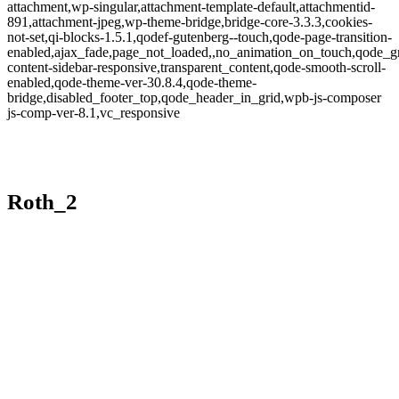
attachment,wp-singular,attachment-template-default,attachmentid-
891,attachment-jpeg,wp-theme-bridge,bridge-core-3.3.3,cookies-
not-set,qi-blocks-1.5.1,qodef-gutenberg--touch,qode-page-transition-
enabled,ajax_fade,page_not_loaded,,no_animation_on_touch,qode_g
content-sidebar-responsive,transparent_content,qode-smooth-scroll-
enabled,qode-theme-ver-30.8.4,qode-theme-
bridge,disabled_footer_top,qode_header_in_grid,wpb-js-composer
js-comp-ver-8.1,vc_responsive
Roth_2