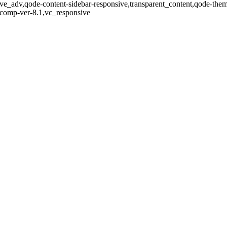
ve_adv,qode-content-sidebar-responsive,transparent_content,qode-the
-comp-ver-8.1,vc_responsive