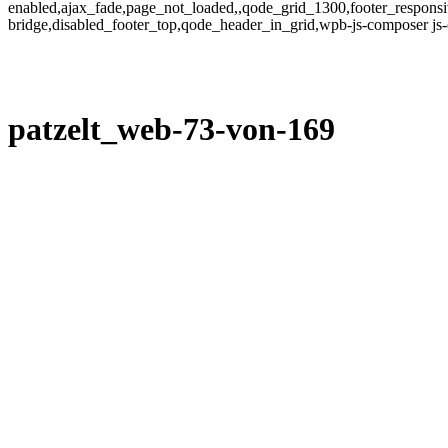
enabled,ajax_fade,page_not_loaded,,qode_grid_1300,footer_responsi
bridge,disabled_footer_top,qode_header_in_grid,wpb-js-composer js
patzelt_web-73-von-169