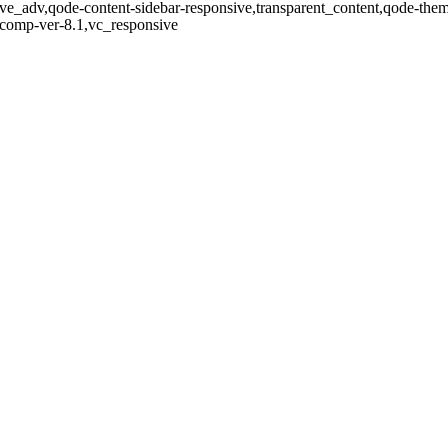
ve_adv,qode-content-sidebar-responsive,transparent_content,qode-the
-comp-ver-8.1,vc_responsive