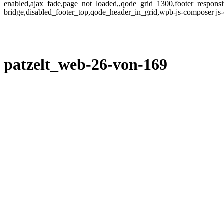
enabled,ajax_fade,page_not_loaded,,qode_grid_1300,footer_responsi
bridge,disabled_footer_top,qode_header_in_grid,wpb-js-composer js
patzelt_web-26-von-169