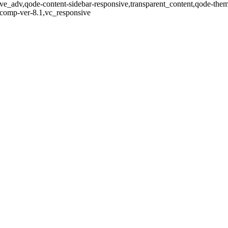
ve_adv,qode-content-sidebar-responsive,transparent_content,qode-the
-comp-ver-8.1,vc_responsive