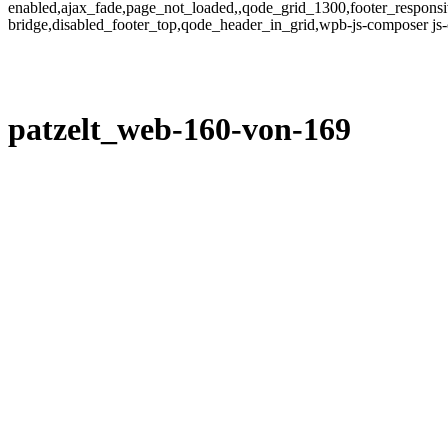
enabled,ajax_fade,page_not_loaded,,qode_grid_1300,footer_responsi
bridge,disabled_footer_top,qode_header_in_grid,wpb-js-composer js
patzelt_web-160-von-169