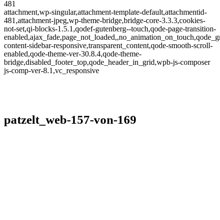
481
attachment,wp-singular,attachment-template-default,attachmentid-
481,attachment-jpeg,wp-theme-bridge,bridge-core-3.3.3,cookies-
not-set,qi-blocks-1.5.1,qodef-gutenberg--touch,qode-page-transition-
enabled,ajax_fade,page_not_loaded,,no_animation_on_touch,qode_g
content-sidebar-responsive,transparent_content,qode-smooth-scroll-
enabled,qode-theme-ver-30.8.4,qode-theme-
bridge,disabled_footer_top,qode_header_in_grid,wpb-js-composer
js-comp-ver-8.1,vc_responsive
patzelt_web-157-von-169