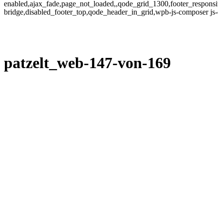
enabled,ajax_fade,page_not_loaded,,qode_grid_1300,footer_responsi
bridge,disabled_footer_top,qode_header_in_grid,wpb-js-composer js
patzelt_web-147-von-169