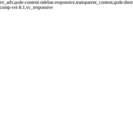
ve_adv,qode-content-sidebar-responsive,transparent_content,qode-the
-comp-ver-8.1,vc_responsive