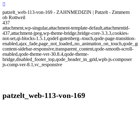
patzelt_web-113-von-169 - ZAHNMEDIZIN | Patzelt - Zimmern
ob Rottweil
437
attachment,wp-singular,attachment-template-default,attachmentid-
437,attachment-jpeg,wp-theme-bridge,bridge-core-3.3.3,cookies-
not-set,qi-blocks-1.5.1,qodef-gutenberg--touch,qode-page-transition-
enabled,ajax_fade,page_not_loaded,,no_animation_on_touch,qode_g
content-sidebar-responsive,transparent_content,qode-smooth-scroll-
enabled,qode-theme-ver-30.8.4,qode-theme-
bridge,disabled_footer_top,qode_header_in_grid,wpb-js-composer
js-comp-ver-8.1,vc_responsive
patzelt_web-113-von-169