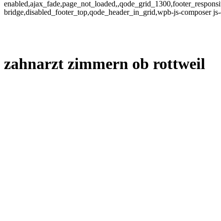
enabled,ajax_fade,page_not_loaded,,qode_grid_1300,footer_responsi
bridge,disabled_footer_top,qode_header_in_grid,wpb-js-composer js
zahnarzt zimmern ob rottweil