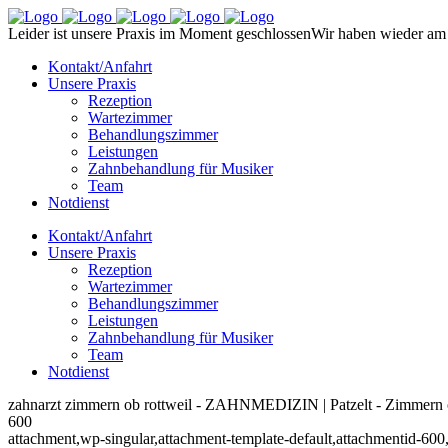
Leider ist unsere Praxis im Moment geschlossen
Wir haben wieder am 
Kontakt/Anfahrt
Unsere Praxis
Rezeption
Wartezimmer
Behandlungszimmer
Leistungen
Zahnbehandlung für Musiker
Team
Notdienst
Kontakt/Anfahrt
Unsere Praxis
Rezeption
Wartezimmer
Behandlungszimmer
Leistungen
Zahnbehandlung für Musiker
Team
Notdienst
zahnarzt zimmern ob rottweil - ZAHNMEDIZIN | Patzelt - Zimmern 
600
attachment,wp-singular,attachment-template-default,attachmentid-600