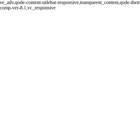
ve_adv,qode-content-sidebar-responsive,transparent_content,qode-the
-comp-ver-8.1,vc_responsive