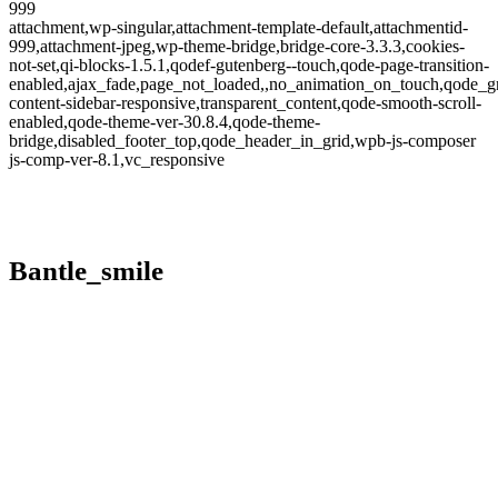
999
attachment,wp-singular,attachment-template-default,attachmentid-
999,attachment-jpeg,wp-theme-bridge,bridge-core-3.3.3,cookies-
not-set,qi-blocks-1.5.1,qodef-gutenberg--touch,qode-page-transition-
enabled,ajax_fade,page_not_loaded,,no_animation_on_touch,qode_g
content-sidebar-responsive,transparent_content,qode-smooth-scroll-
enabled,qode-theme-ver-30.8.4,qode-theme-
bridge,disabled_footer_top,qode_header_in_grid,wpb-js-composer
js-comp-ver-8.1,vc_responsive
Bantle_smile